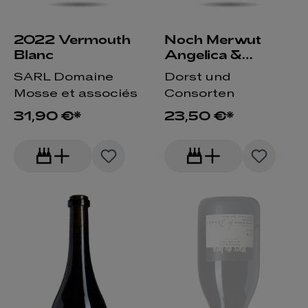
2022 Vermouth
Noch Merwut
Blanc
Angelica &
Gentiane
SARL Domaine
Dorst und
Mosse et associés
Consorten
31,90 €*
23,50 €*