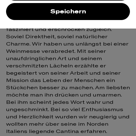
sprudelnden Weine sind von heller
Roséfarbe und meist knochentrocken.
Speichern
Wer seine unverschämt trinkigen
Lambrsucos schon probiert hat, ist
fasziniert und erschrocken zugleich.
Soviel Direktheit, soviel natürlicher
Charme. Wir haben uns unlängst bei einer
Weinmesse verabredet. Mit seiner
unaufdringlichen Art und seinem
verschmitzten Lächeln erzählte er
begeistert von seiner Arbeit und seiner
Mission das Leben der Menschen ein
Stückchen besser zu machen. Am liebsten
möchte man ihn drücken und umarmen.
Bei ihm scheint jedes Wort wahr und
ungeschminkt. Bei so viel Enthusiasmus
und Herzlichkeit wurden wir neugierig und
wollten mehr über seine im Norden
Italiens liegende Cantina erfahren.