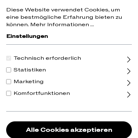
Jetzt zum Newsletter anmelden und
10 % Rabatt
nhalt springen
Diese Website verwendet Cookies, um
auf die erste Bestellung erhalten.
eine bestmögliche Erfahrung bieten zu
können.
Mehr Informationen ...
Einstellungen
Technisch erforderlich
Statistiken
Marketing
Komfortfunktionen
Alle Cookies akzeptieren
Geschenkgutschei