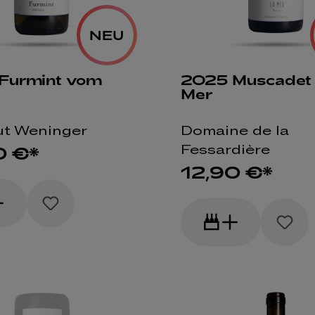
NEU
Furmint vom
2025 Muscadet
Mer
t Weninger
Domaine de la
Fessardière
0 €*
12,90 €*