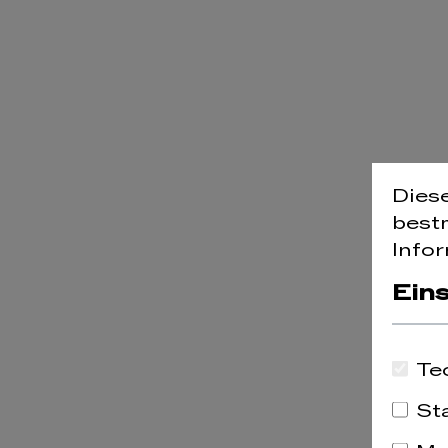
Dies
best
Infor
Ein
Maske
Te
Gut O
St
18,9