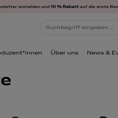
en
wsletter anmelden und
10 % Rabatt
auf die erste Bes
oduzent*innen
Über uns
News & E
te