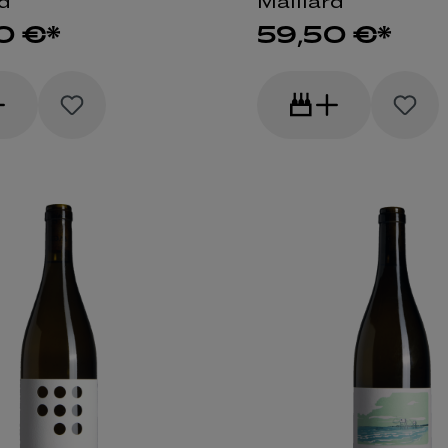
rd
Maillard
0 €*
59,50 €*