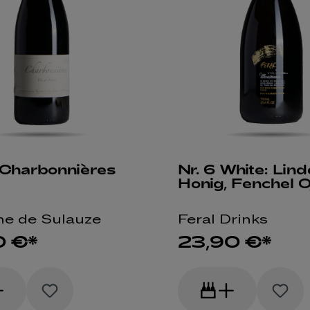
Charbonnières
Nr. 6 White: Lind
Honig, Fenchel 
e de Sulauze
Feral Drinks
0 €*
23,90 €*