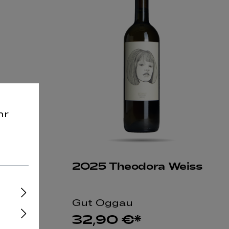
hr
 Rot
2025 Theodora Weiss
Gut Oggau
32,90 €*