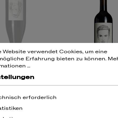
e Website verwendet Cookies, um eine
mögliche Erfahrung bieten zu können.
Me
mationen ...
stellungen
rade Weiss
2025 Atanasius
chnisch erforderlich
ggau
Gut Oggau
atistiken
0 €*
32,90 €*