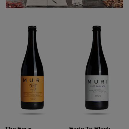
The Four
Fade To Black