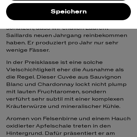
blanc
Speichern
Lucky us! Wir können uns glücklich
schätzen, dass wir endlich Laurent
Saillards neuen Jahrgang reinbekommen
haben. Er produziert pro Jahr nur sehr
wenige Fässer.
In der Preisklasse ist eine solche
Vielschichtigkeit eher die Ausnahme als
die Regel. Dieser Cuvée aus Sauvignon
Blanc und Chardonnay lockt nicht plump
mit lauten Fruchtaromen, sondern
verführt sehr subtil mit einer komplexen
Kräuterwürze und mineralischer Kühle.
Aromen von Felsenbirne und einem Hauch
oxidierter Apfelschale treten in den
Hintergrund. Dafür präsentiert er am