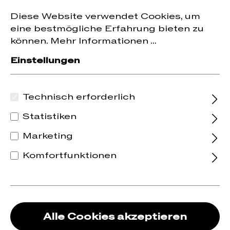
Jetzt zum Newsletter anmelden und
10 % Rabatt
nhalt springen
Diese Website verwendet Cookies, um
auf die erste Bestellung erhalten.
eine bestmögliche Erfahrung bieten zu
können.
Mehr Informationen ...
Einstellungen
Technisch erforderlich
Statistiken
Marketing
Komfortfunktionen
Alle Cookies akzeptieren
2025 Lucky You