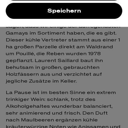
rouge
Speichern
Wir dürfen mit stolzgeschwellter Brust
sagen, dass wir einige der aufregendsten
Gamays im Sortiment haben, die es gibt.
Dieser kühle Vertreter stammt aus einer 1
ha großen Parzelle direkt am Waldrand
um Pouillé, die Reben wurden 1978
gepflanzt. Laurent Saillard baut ihn
behutsam in großen, gebrauchten
Holzfässern aus und verzichtet auf
jegliche Zusätze im Keller.
La Pause ist im besten Sinne ein extrem
trinkiger Wein: schlank, trotz des
Alkoholgehaltes wunderbar balanciert,
sehr animierend und frisch. Den Duft
nach Maulbeeren ergänzen kühle
kräuterwürzige Noten wie Anissamen und