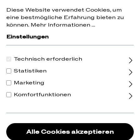
Jetzt zum Newsletter anmelden und
10 % Rabatt
nhalt springen
Diese Website verwendet Cookies, um
auf die erste Bestellung erhalten.
eine bestmögliche Erfahrung bieten zu
können.
Mehr Informationen ...
Einstellungen
Technisch erforderlich
Statistiken
Marketing
Komfortfunktionen
Alle Cookies akzeptieren
2024 La Pause