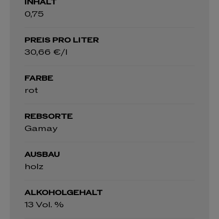
INHALT
0,75
PREIS PRO LITER
30,66 €/l
FARBE
rot
REBSORTE
Gamay
AUSBAU
holz
ALKOHOLGEHALT
13 Vol. %