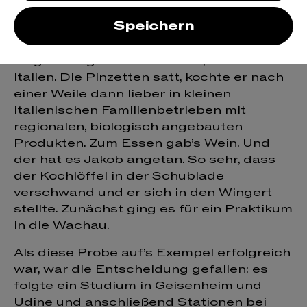
Jakob Tennstedt!
Speichern
Jakob hatte ursprünglich eine klassische
Laufbahn in der Sternegastronomie
eingeschlagen. Erst in Berlin, dann in
Italien. Die Pinzetten satt, kochte er nach
einer Weile dann lieber in kleinen
italienischen Familienbetrieben mit
regionalen, biologisch angebauten
Produkten. Zum Essen gab’s Wein. Und
der hat es Jakob angetan. So sehr, dass
der Kochlöffel in der Schublade
verschwand und er sich in den Wingert
stellte. Zunächst ging es für ein Praktikum
in die Wachau.
Als diese Probe auf’s Exempel erfolgreich
war, war die Entscheidung gefallen: es
folgte ein Studium in Geisenheim und
Udine und anschließend Stationen bei