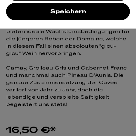
Bangarang ist einer unserer absoluten
Speichern
Lieblinge in Sachen leicht und rot.
Die Schieferböden in der Nähe von Anjou
bieten ideale Wachstumsbedingungen für
die jüngeren Reben der Domaine, welche
in diesem Fall einen absolouten "glou-
glou" Wein hervorbringen.
Gamay, Grolleau Gris und Cabernet Franc
und manchmal auch Pineau D'Aunis. Die
genaue Zusammensetzung der Cuvée
variiert von Jahr zu Jahr, doch die
lebendige und verspielte Saftigkeit
begeistert uns stets!
16,50 €*