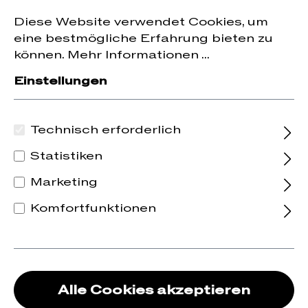
Jetzt zum Newsletter anmelden und
10 % Rabatt
nhalt springen
Diese Website verwendet Cookies, um
auf die erste Bestellung erhalten.
eine bestmögliche Erfahrung bieten zu
können.
Mehr Informationen ...
Einstellungen
Technisch erforderlich
Statistiken
Marketing
Komfortfunktionen
Alle Cookies akzeptieren
2024 Bangarang