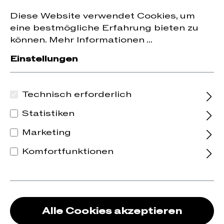
Jetzt zum Newsletter anmelden und
10 % Rabatt
nhalt springen
Diese Website verwendet Cookies, um
auf die erste Bestellung erhalten.
eine bestmögliche Erfahrung bieten zu
können.
Mehr Informationen ...
Einstellungen
Technisch erforderlich
Statistiken
Marketing
Komfortfunktionen
Alle Cookies akzeptieren
2025