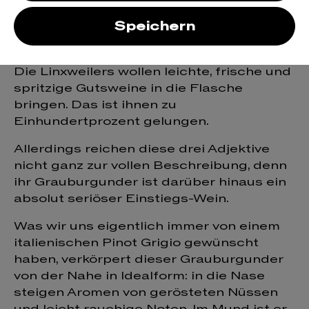
Grauburgunder
Speichern
trocken
Die Linxweilers wollen leichte, frische und
spritzige Gutsweine in die Flasche
bringen. Das ist ihnen zu
Einhundertprozent gelungen.
Allerdings reichen diese drei Adjektive
nicht ganz zur vollen Beschreibung, denn
ihr Grauburgunder ist darüber hinaus ein
absolut seriöser Einstiegs-Wein.
Was wir uns eigentlich immer von einem
italienischen Pinot Grigio gewünscht
haben, verkörpert dieser Grauburgunder
von der Nahe in Idealform: in die Nase
steigen Aromen von gerösteten Nüssen
und leicht rauchige Noten. Im Mund ist er