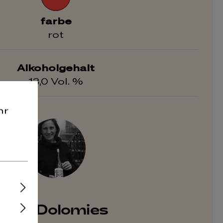
farbe
rot
Alkoholgehalt
13,0 Vol. %
hr
Les Dolomies