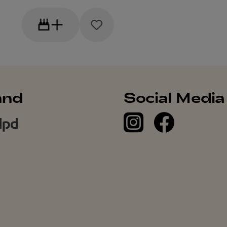
and
Social Media