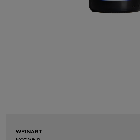
WEINART
Rotwein