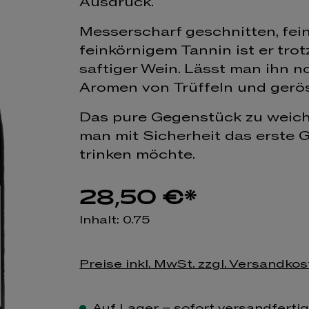
Ausdruck.
Messerscharf geschnitten, fein
feinkörnigem Tannin ist er tro
saftiger Wein. Lässt man ihn no
Aromen von Trüffeln und gerö
Das pure Gegenstück zu weic
man mit Sicherheit das erste G
trinken möchte.
28,50 €*
Inhalt:
0.75
Preise inkl. MwSt. zzgl. Versandko
Auf Lager – sofort versandferti