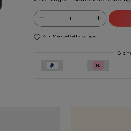
Produkt Anzahl: Gib de
Zum Merkzettel hinzufügen
Sich