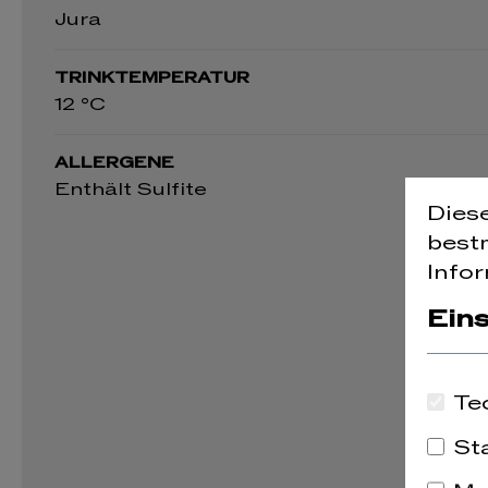
Jura
TRINKTEMPERATUR
12 °C
ALLERGENE
Enthält Sulfite
Dies
best
Infor
Ein
Te
St