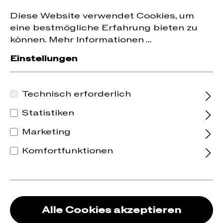
Jetzt zum Newsletter anmelden und
10 % Rabatt
nhalt springen
Diese Website verwendet Cookies, um
auf die erste Bestellung erhalten.
eine bestmögliche Erfahrung bieten zu
können.
Mehr Informationen ...
Einstellungen
Technisch erforderlich
Statistiken
Marketing
Komfortfunktionen
Alle Cookies akzeptieren
2024 Cochon