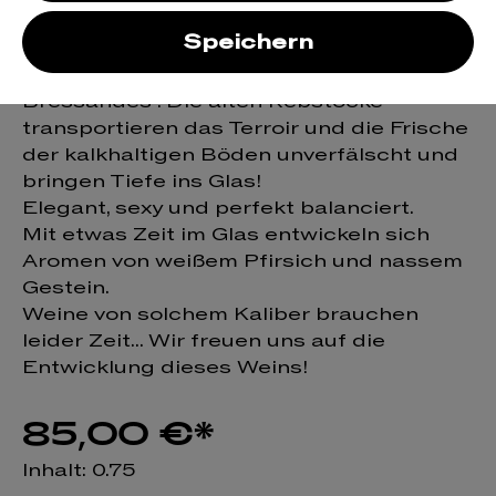
Bressandes
Speichern
100% Chardonnay aus der Lage "Les
Bressandes". Die alten Rebstöcke
transportieren das Terroir und die Frische
der kalkhaltigen Böden unverfälscht und
bringen Tiefe ins Glas!
Elegant, sexy und perfekt balanciert.
Mit etwas Zeit im Glas entwickeln sich
Aromen von weißem Pfirsich und nassem
Gestein.
Weine von solchem Kaliber brauchen
leider Zeit... Wir freuen uns auf die
Entwicklung dieses Weins!
85,00 €*
Inhalt:
0.75