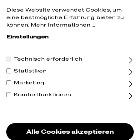
Jetzt zum Newsletter anmelden und
10 % Rabatt
nhalt springen
Diese Website verwendet Cookies, um
auf die erste Bestellung erhalten.
eine bestmögliche Erfahrung bieten zu
können.
Mehr Informationen ...
Einstellungen
Technisch erforderlich
Statistiken
Marketing
Komfortfunktionen
Alle Cookies akzeptieren
2023 Beaune Les