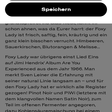
rosé
Speichern
Wenn die Foxy Lady leuchtend und hell-
granatapfelrot ins Glaß fließt, könnt ihr
schon ahnen, was da Eurer harrt: der Foxy
Lady ist frisch, saftig, fein, kräutrig und ein
ganz klein bisschen verrucht. Himbeeren,
Sauerkirschen, Blutorangen & Melisse...
Foxy Lady war übrigens einst Lied Eins
auf Jimi Hendrix' Album Are You
Experienced aus dem Jahr 1966. Man
merkt Sven Leiner die Erfahrung mit
seiner natural Linie langsam an – und für
den Foxy Lady hat er wirklich alle Register
gezogen! Pinot Noir und PiWi (letztere mit
dem klangvollen Namen Satin Noir), zum
Teil im offenen Fermenter angegoren,
dazu Kohlensäuremaischung bei einem